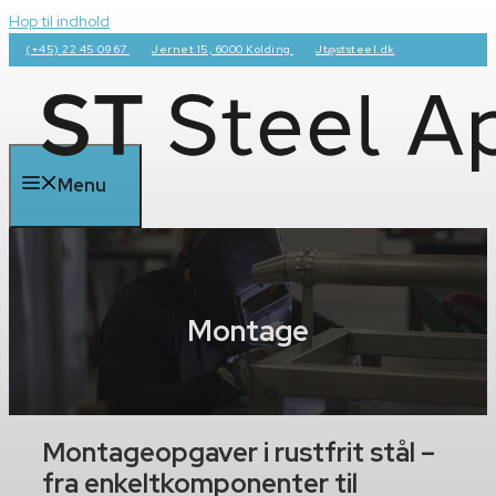
Hop til indhold
(+45) 22 45 09 67
Jernet 15, 6000 Kolding
Jt@ststeel.dk
Menu
Montage
Montageopgaver i rustfrit stål –
fra enkeltkomponenter til