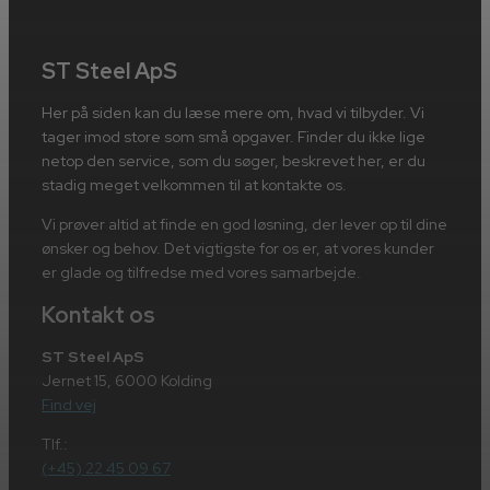
ST Steel ApS
Her på siden kan du læse mere om, hvad vi tilbyder. Vi
tager imod store som små opgaver. Finder du ikke lige
netop den service, som du søger, beskrevet her, er du
stadig meget velkommen til at kontakte os.
Vi prøver altid at finde en god løsning, der lever op til dine
ønsker og behov. Det vigtigste for os er, at vores kunder
er glade og tilfredse med vores samarbejde.
Kontakt os
ST Steel ApS
Jernet 15, 6000 Kolding
Find vej
Tlf.:
(+45) 22 45 09 67