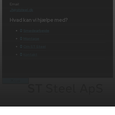
Email:
Jt@ststeel.dk
Hvad kan vi hjælpe med?
Smedearbejde
Montage
Om ST Steel
Kontakt
Luk