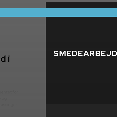
SMEDEARBEJ
d i
mentet for
e og
øsninger,