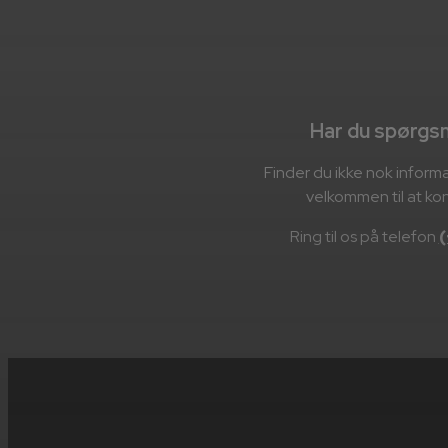
Har du spørgsm
Finder du ikke nok infor
velkommen til at ko
Ring til os på telefon
(