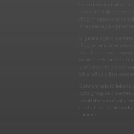
Er du i tvivl om, hvilken l
den rette til din opgave, 
rådgivning baseret på solid
smedearbejde og monta
Vi gennemgår projektets 
rådgiver om materialevalg
overfladebehandling og ho
løsningen skal indgå i. De
standarder, tolerancer og 
bliver både driftssikkert 
Gennem hele forløbet sik
opfølgning, så projektet
de aftalte specifikatione
resultat, hvor funktion, k
sammen.