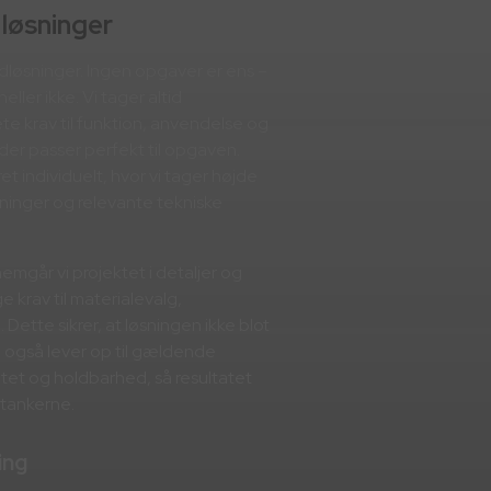
løsninger
rdløsninger. Ingen opgaver er ens –
eller ikke. Vi tager altid
e krav til funktion, anvendelse og
, der passer perfekt til opgaven.
t individuelt, hvor vi tager højde
kninger og relevante tekniske
mgår vi projektet i detaljer og
krav til materialevalg,
 Dette sikrer, at løsningen ikke blot
 også lever op til gældende
litet og holdbarhed, så resultatet
i tankerne.
ing