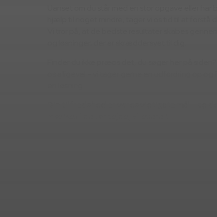
Uanset om du står med en stor opgave eller har b
hjælp til noget mindre, tager vi os tid til at forstå
Vi tror på, at de bedste resultater skabes genne
og løsninger, der er skræddersyet til dig.
Finder du ikke præcis det, du søger her på siden? 
os alligevel – vi tager gerne en udfordring op og f
en løsning.
Din tilfredshed er vores vigtigste mål – og d
mærkes i det arbejde, vi leverer.