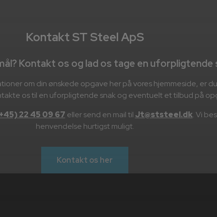
Kontakt ST Steel ApS
ål? Kontakt os og lad os tage en uforpligtende
mationer om din ønskede opgave her på vores hjemmeside, er du
ntakte os til en uforpligtende snak og eventuelt et tilbud på o
+45) 22 45 09 67
eller send en mail til
Jt@ststeel.dk
. Vi be
henvendelse hurtigst muligt.
Kontakt os her