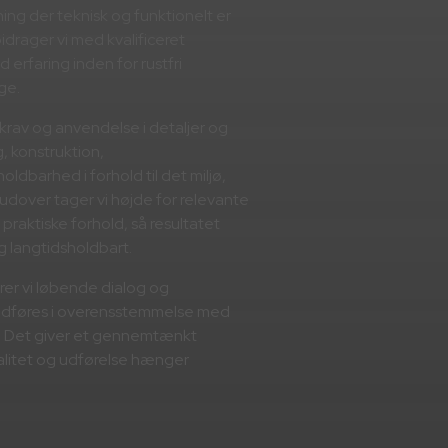
øsning der teknisk og funktionelt er
bidrager vi med kvalificeret
 erfaring inden for rustfri
ge.
krav og anvendelse i detaljer og
, konstruktion,
ldbarhed i forhold til det miljø,
rudover tager vi højde for relevante
praktiske forhold, så resultatet
og langtidsholdbart.
rer vi løbende dialog og
 udføres i overensstemmelse med
r. Det giver et gennemtænkt
valitet og udførelse hænger