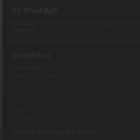
ST Steel ApS
Her på siden kan du læse mere om, hvad vi tilbyder. Vi tager i
kontakte os.
Vi prøver altid at finde en god løsning, der lever op til dine øn
Kontakt os
ST Steel ApS
Jernet 15, 6000 Kolding
Find vej
Tlf.:
(+45) 22 45 09 67
Email:
Jt@ststeel.dk
Hvad kan vi hjælpe med?