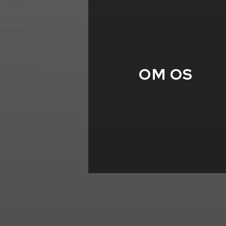
rug for
 dine behov.
m tæt dialog
Så tag fat i
OM OS
inder altid
et kan