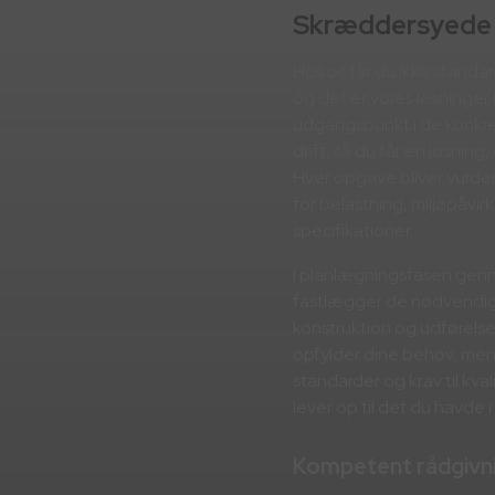
Skræddersyede 
Hos os får du ikke standa
og det er vores løsninger h
udgangspunkt i de konkret
drift, så du får en løsning
Hver opgave bliver vurdere
for belastning, miljøpåvir
specifikationer.
I planlægningsfasen genne
fastlægger de nødvendige 
konstruktion og udførelse.
opfylder dine behov, men
standarder og krav til kva
lever op til det du havde 
Kompetent rådgivn